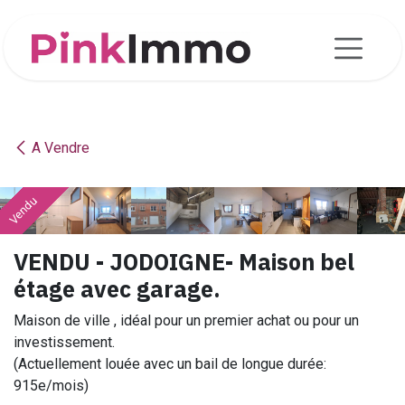
Se rendre au contenu
A Vendre
Vendu
Vendu
Vendu
Vendu
Vendu
Vendu
Vendu
Vendu
Vendu
Vendu
VENDU - JODOIGNE- Maison bel
étage avec garage.
Maison de ville , idéal pour un premier achat ou pour un
investissement.
(Actuellement louée avec un bail de longue durée:
915e/mois)