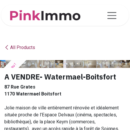
Se rendre au contenu
All Products
Nouveau !
Nouveau !
Nouveau !
Nouveau !
Nouveau !
Nouveau !
Nouveau !
Nouveau !
Nouveau !
Nouveau !
Nouveau !
Nouveau !
Nouveau !
Nouveau !
Nouveau !
Nouveau !
Nouveau !
Nouveau !
Nouveau !
Nouveau !
A VENDRE- Watermael-Boitsfort
87 Rue Grates
1170 Watermael Boitsfort
Jolie maison de ville entièrement rénovée et idéalement
située proche de l’Espace Delvaux (cinéma, spectacles,
bibliothèque), de la place Keym (commerces,
restaurants), avec un accès rapide à la forêt de Soignes,