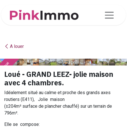
Se rendre au contenu
A louer
loué
loué
loué
loué
loué
loué
loué
loué
loué
loué
loué
loué
loué
loué
loué
loué
loué
loué
loué
loué
loué
loué
loué
Loué - GRAND LEEZ- jolie maison
avec 4 chambres.
Idéalement situé au calme et proche des grands axes
routiers (E411), Jolie maison
(±204m² surface de plancher chauffé) sur un terrain de
796m².
Elle se compose: